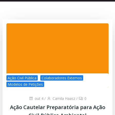
Ação Civil Pública
Colaboradores Externos
Modelos de Petições
out 4
/
Camila Haasz
/
0
Ação Cautelar Preparatória para Ação