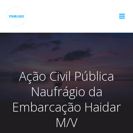
Pular
para
o
conteúdo
Ação Civil Pública
Naufrágio da
Embarcação Haidar
M/V