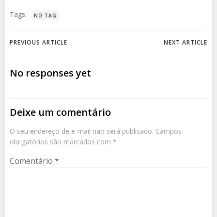
Tags:
NO TAG
Navegação
Navegação
PREVIOUS ARTICLE
NEXT ARTICLE
de
de
No responses yet
Post
Post
Deixe um comentário
O seu endereço de e-mail não será publicado.
Campos
obrigatórios são marcados com
*
Comentário
*