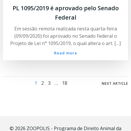
PL 1095/2019 é aprovado pelo Senado
Federal
Em sessão remota realizada nesta quarta-feira
(09/09/2020) foi aprovado no Senado Federal o
Projeto de Lei n° 1095/2019, o qual altera o art. […]
Read more
Posts
Posts
Page
Page
Page
Page
1
2
3
…
18
NEXT ARTICLE
navigation
navig
© 2026 ZOOPOLIS - Programa de Direito Animal da