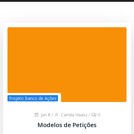
Projeto Banco de Ações
jun 8
/
Camila Haasz
/
0
Modelos de Petições