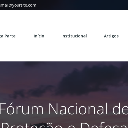
email@yoursite.com
ça Parte!
Início
Institucional
Artigos
Fórum Nacional d
Proteção e Defesa