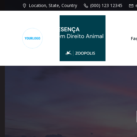
Pular
Location, State, Country
(000) 123 12345
para
o
conteúdo
Fa