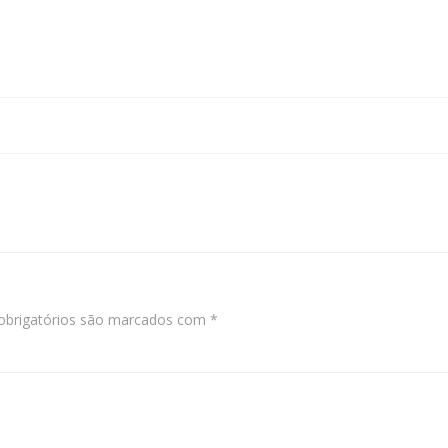
Navegação
de
Post
brigatórios são marcados com
*