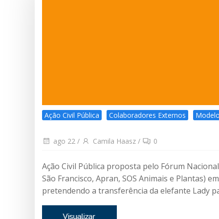
Ação Civil Pública
Colaboradores Externos
Modelo
ago 22
/
Camila Haasz
/
0
Ação Civil Pública proposta pelo Fórum Naciona
São Francisco, Apran, SOS Animais e Plantas) e
pretendendo a transferência da elefante Lady pa