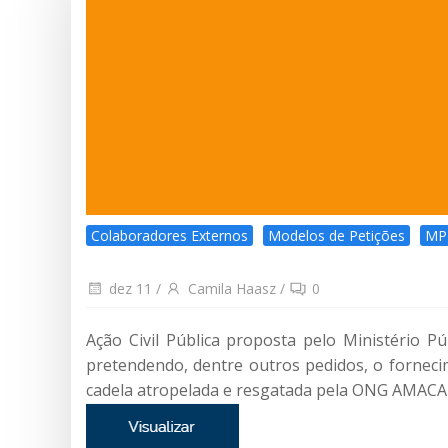
Colaboradores Externos
Modelos de Petições
MP
dez 11
/
Camila Haasz
/
0
Ação Civil Pública proposta pelo Ministério P
pretendendo, dentre outros pedidos, o forneci
cadela atropelada e resgatada pela ONG AMACA