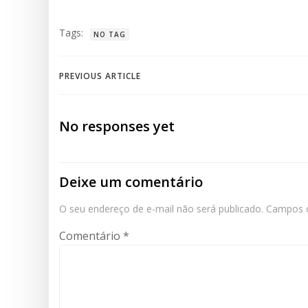
Tags:
NO TAG
Navegação
PREVIOUS ARTICLE
de
No responses yet
Post
Deixe um comentário
O seu endereço de e-mail não será publicado.
Campos o
Comentário
*