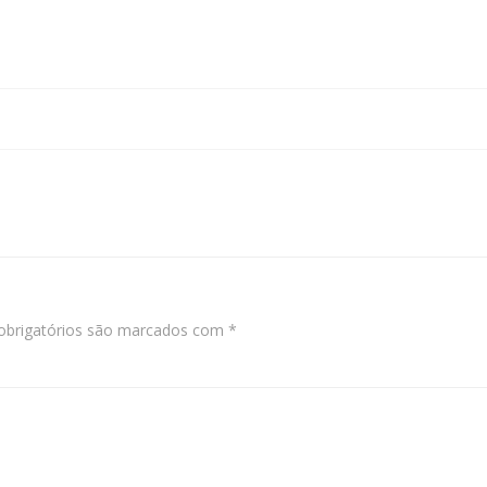
Navegação
de
Post
brigatórios são marcados com
*