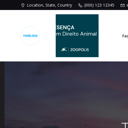
Pular
Location, State, Country
(000) 123 12345
para
o
conteúdo
Fa