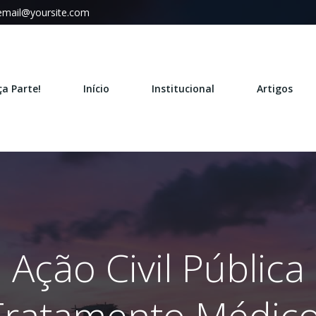
email@yoursite.com
ça Parte!
Início
Institucional
Artigos
Ação Civil Pública
Tratamento Médico