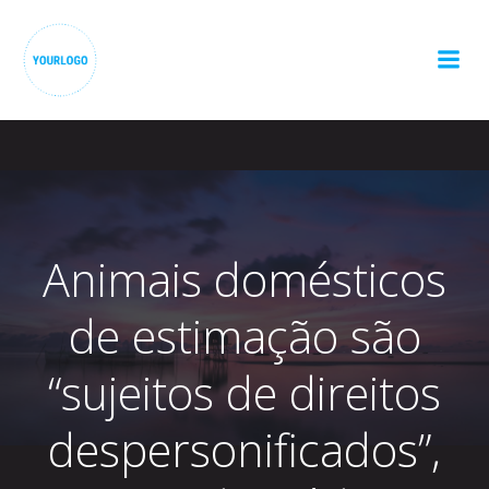
Pular
para
o
conteúdo
Animais domésticos
de estimação são
“sujeitos de direitos
despersonificados”,