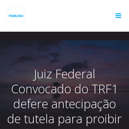
Pular
para
o
conteúdo
Juiz Federal
Convocado do TRF1
defere antecipação
de tutela para proibir