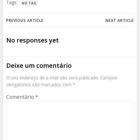
Tags:
NO TAG
Navegação
Navegação
PREVIOUS ARTICLE
NEXT ARTICLE
de
de
No responses yet
Post
Post
Deixe um comentário
O seu endereço de e-mail não será publicado.
Campos
obrigatórios são marcados com
*
Comentário
*