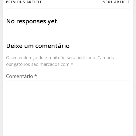
Navegação
Navegação
PREVIOUS ARTICLE
NEXT ARTICLE
de
de
No responses yet
Post
Post
Deixe um comentário
O seu endereço de e-mail não será publicado.
Campos
obrigatórios são marcados com
*
Comentário
*