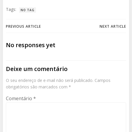
Tags:
NO TAG
Navegação
Navegação
PREVIOUS ARTICLE
NEXT ARTICLE
de
de
No responses yet
Post
Post
Deixe um comentário
O seu endereço de e-mail não será publicado.
Campos
obrigatórios são marcados com
*
Comentário
*