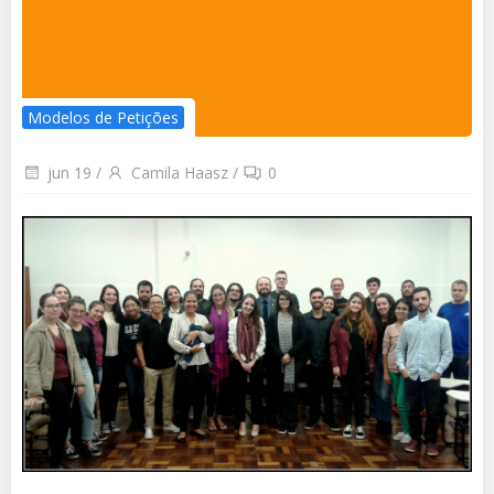
Modelos de Petições
jun 19
/
Camila Haasz
/
0