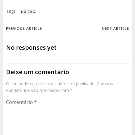
Tags:
NO TAG
Navegação
Navegação
PREVIOUS ARTICLE
NEXT ARTICLE
de
de
No responses yet
Post
Post
Deixe um comentário
O seu endereço de e-mail não será publicado.
Campos
obrigatórios são marcados com
*
Comentário
*