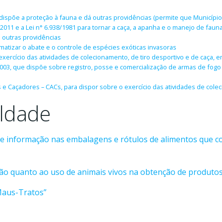
e dispõe a proteção à fauna e dá outras providências (permite que Município
11 e a Lei n° 6.938/1981 para tornar a caça, a apanha e o manejo de fauna
á outras providências
rmatizar o abate e o controle de espécies exóticas invasoras
exercício das atividades de colecionamento, de tiro desportivo e de caça, em
 2003, que dispõe sobre registro, posse e comercialização de armas de fog
 e Caçadores – CACs, para dispor sobre o exercício das atividades de coleci
eldade
de informação nas embalagens e rótulos de alimentos que 
ão quanto ao uso de animais vivos na obtenção de produtos
 Maus-Tratos”