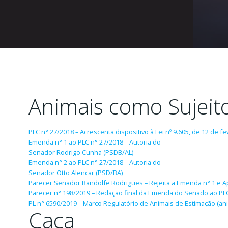
Animais como Sujeito
PLC n° 27/2018 – Acrescenta dispositivo à Lei nº 9.605, de 12 de f
Emenda n° 1 ao PLC n° 27/2018 – Autoria do
Senador Rodrigo Cunha (PSDB/AL)
Emenda n° 2 ao PLC n° 27/2018 – Autoria do
Senador Otto Alencar (PSD/BA)
Parecer Senador Randolfe Rodrigues – Rejeita a Emenda n° 1 e A
Parecer n° 198/2019 – Redação final da Emenda do Senado ao PL
PL n° 6590/2019 – Marco Regulatório de Animais de Estimação (ani
Caça