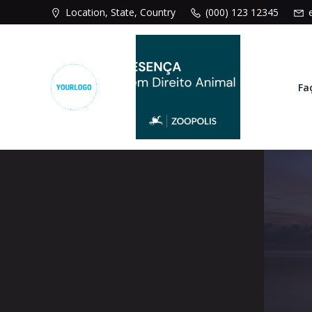
Pular
Location, State, Country
(000) 123 12345
para
o
conteúdo
Fa