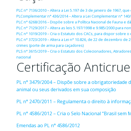
PLC n° 7136/2010 – Altera a Lei 5.197 de 3 de janeiro de 1967, qu
PLComplementar n° 436/2014 – Altera a Lei Complementar n° 140/20
PLC n° 6268/2016 – Dispõe sobre a Política Nacional de Fauna e d
PLC n° 7129/2017 – Altera as leis 5.197/1998 e 9.985/2000 para no
PLC n° 1019/2019 – Cria o Estatuto dos CACs, para dispor sobre o 
PLC n° 3723/2019 – Altera a Lei n° 10.826, de 22 de dezembro de
crimes (porte de arma para caçadores)
PLS n° 3615/2019 – Cria o Estatuto dos Colecionadores, Atiradores
nacional
Certificação Anticru
PL n° 3479/2004 – Dispõe sobre a obrigatoriedade 
animal ou seus derivados em sua composição
PL n° 2470/2011 – Regulamenta o direito à informaç
PL n° 4586/2012 – Cria o Selo Nacional “Brasil sem
Emendas ao PL n° 4586/2012