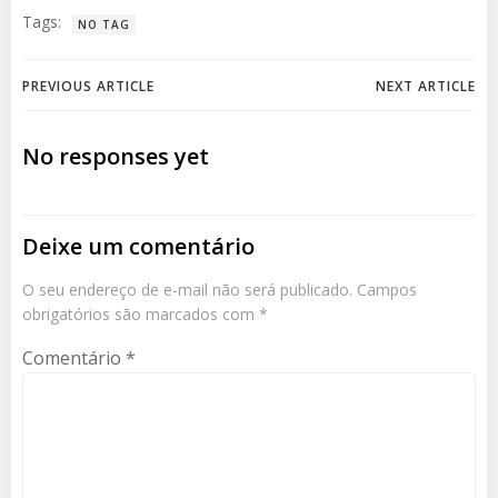
Tags:
NO TAG
Navegação
Navegação
PREVIOUS ARTICLE
NEXT ARTICLE
de
de
No responses yet
Post
Post
Deixe um comentário
O seu endereço de e-mail não será publicado.
Campos
obrigatórios são marcados com
*
Comentário
*